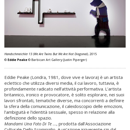
Handschmeichler 13 (We Are Twins But We Are Not Diagonal)
, 2015
©
Eddie Peake
© Barbican Art Gallery (Justin Piperger)
Eddie Peake (Londra, 1981, dove vive e lavora) è un artista
eclettico che utilizza diversi media, il cui lavoro, tuttavia, è
profondamente radicato nell’attività performativa. L’artista
britannico, ironico e provocatore, è solito esplorare, nei suoi
lavori sfrontati, tematiche diverse, ma concorrenti a definire
la sfera della comunicazione, il caleidoscopio delle emozioni,
l’ambiguità e l’identità sessuale, spesso in relazione alla
definizione dello spazio.
Mandami Una Foto Di Te ...
, prodotta dall'Associazione
Culturale Dello Scompiglio, è un’azione irriverente sin dal