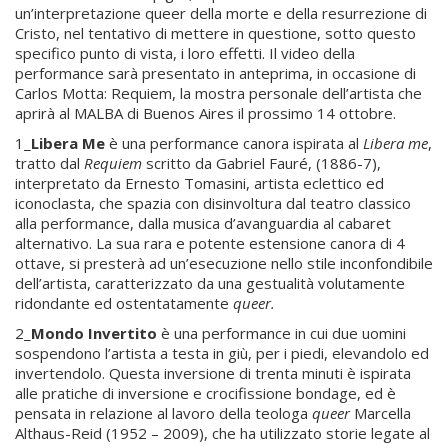
un’interpretazione queer della morte e della resurrezione di
Cristo, nel tentativo di mettere in questione, sotto questo
specifico punto di vista, i loro effetti. Il video della
performance sarà presentato in anteprima, in occasione di
Carlos Motta: Requiem, la mostra personale dell’artista che
aprirà al MALBA di Buenos Aires il prossimo 14 ottobre.
1_
Libera Me
è una performance canora ispirata al
Libera me
,
tratto dal
Requiem
scritto da Gabriel Fauré, (1886-7),
interpretato da Ernesto Tomasini, artista eclettico ed
iconoclasta, che spazia con disinvoltura dal teatro classico
alla performance, dalla musica d’avanguardia al cabaret
alternativo. La sua rara e potente estensione canora di 4
ottave, si presterà ad un’esecuzione nello stile inconfondibile
dell’artista, caratterizzato da una gestualità volutamente
ridondante ed ostentatamente
queer.
2_
Mondo Invertito
è una performance in cui due uomini
sospendono l’artista a testa in giù, per i piedi, elevandolo ed
invertendolo. Questa inversione di trenta minuti è ispirata
alle pratiche di inversione e crocifissione bondage, ed è
pensata in relazione al lavoro della teologa
queer
Marcella
Althaus-Reid (1952 – 2009), che ha utilizzato storie legate al