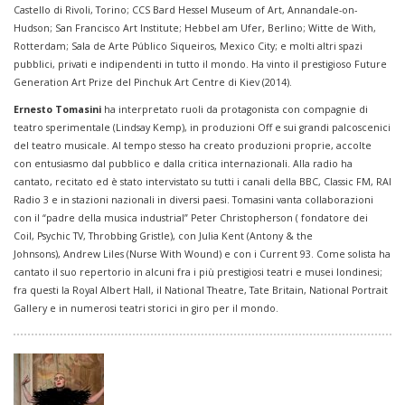
Castello di Rivoli, Torino; CCS Bard Hessel Museum of Art, Annandale-on-
Hudson; San Francisco Art Institute; Hebbel am Ufer, Berlino; Witte de With,
Rotterdam; Sala de Arte Público Siqueiros, Mexico City; e molti altri spazi
pubblici, privati e indipendenti in tutto il mondo. Ha vinto il prestigioso Future
Generation Art Prize del Pinchuk Art Centre di Kiev (2014).
Ernesto Tomasini
ha interpretato ruoli da protagonista con compagnie di
teatro sperimentale (Lindsay Kemp), in produzioni Off e sui grandi palcoscenici
del teatro musicale. Al tempo stesso ha creato produzioni proprie, accolte
con entusiasmo dal pubblico e dalla critica internazionali. Alla radio ha
cantato, recitato ed è stato intervistato su tutti i canali della BBC, Classic FM, RAI
Radio 3 e in stazioni nazionali in diversi paesi. Tomasini vanta collaborazioni
con il “padre della musica industrial” Peter Christopherson ( fondatore dei
Coil, Psychic TV, Throbbing Gristle), con Julia Kent (Antony & the
Johnsons), Andrew Liles (Nurse With Wound) e con i Current 93. Come solista ha
cantato il suo repertorio in alcuni fra i più prestigiosi teatri e musei londinesi;
fra questi la Royal Albert Hall, il National Theatre, Tate Britain, National Portrait
Gallery e in numerosi teatri storici in giro per il mondo.