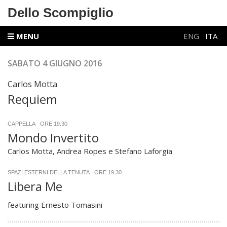
Dello Scompiglio
MENU
ENG
ITA
SABATO 4 GIUGNO 2016
Carlos Motta
Requiem
CAPPELLA
ORE 19.30
Mondo Invertito
Carlos Motta, Andrea Ropes e Stefano Laforgia
SPAZI ESTERNI DELLA TENUTA
ORE 19.30
Libera Me
featuring Ernesto Tomasini