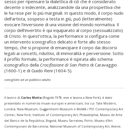
sesso per ripensare la dialettica di ciò che è considerato
decente o indecente, analizzandole da una prospettiva che
le ha rese per lo più marginali. In questo modo, il corpo nudo
dell’artista, sospeso a testa in giù, può (letteralmente)
evocare l’inversione di una visione del mondo normativa. Il
corpo dell'invertito è qui equiparato al corpo (sessualizzato)
di Cristo. In quest’ottica, la performance si configura come
un intervento iconografico delicato e forte allo stesso
tempo, che si propone di emancipare il corpo dai discorsi
legati ai concetti, riduttivi, di immoralità e perversione. Sotto
il profilo formale, la performance è ispirata allo schema
iconografico della
Crocifissione di San Pietro
di Caravaggio
(1600-1) e di Guido Reni (1604-5).
consigliato ad un pubblico adulto
Il lavoro di
Carlos Motta
(Bogotà 1978, vive e lavora a New York), è stato
presentato in numerosi musei europei e americani, tra cui: Tate Modern,
Londra; New Museum, Guggenheim Museum e MoMA / PS1 Contemporary Art
Center, New York; Institute of Contemporary Art, Philadelphia; Museo de Arte
del Banco de la República, Bogotá; Museu Serralves, Porto; Museu d’Art
Contemporani de Barcelona; National Museum of Contemporary Art, Atene;