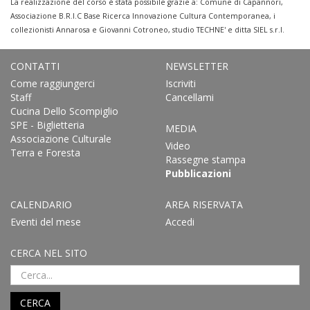
La realizzazione del corso è stata possibile grazie a: Comune di Capannori,
Associazione B.R.I.C Base Ricerca Innovazione Cultura Contemporanea, i
collezionisti Annarosa e Giovanni Cotroneo, studio TECHNE' e ditta SIEL s.r.l.
CONTATTI
NEWSLETTER
Come raggiungerci
Iscriviti
Staff
Cancellami
Cucina Dello Scompiglio
SPE - Biglietteria
MEDIA
Associazione Culturale
Video
Terra e Foresta
Rassegne stampa
Pubblicazioni
CALENDARIO
AREA RISERVATA
Eventi del mese
Accedi
CERCA NEL SITO
CERCA