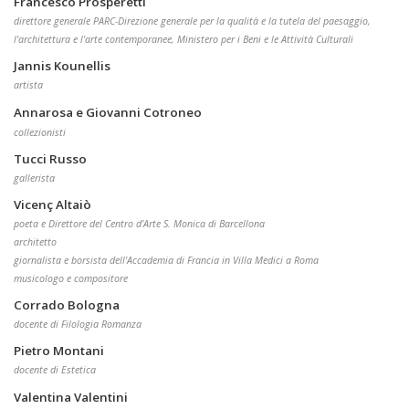
Francesco Prosperetti
direttore generale PARC-Direzione generale per la qualità e la tutela del paesaggio,
l'architettura e l'arte contemporanee, Ministero per i Beni e le Attività Culturali
Jannis Kounellis
artista
Annarosa e Giovanni Cotroneo
collezionisti
Tucci Russo
gallerista
Vicenç Altaiò
poeta e Direttore del Centro d’Arte S. Monica di Barcellona
architetto
giornalista e borsista dell'Accademia di Francia in Villa Medici a Roma
musicologo e compositore
Corrado Bologna
docente di Filologia Romanza
Pietro Montani
docente di Estetica
Valentina Valentini