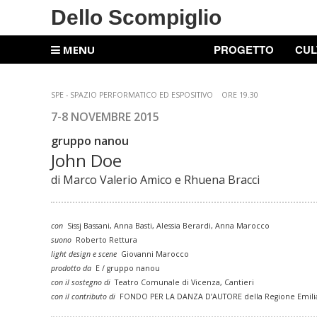
Dello Scompiglio
PROGETTO
CUL
MENU
SPE - SPAZIO PERFORMATICO ED ESPOSITIVO
ORE 19.30
7-8 NOVEMBRE 2015
gruppo nanou
John Doe
di Marco Valerio Amico e Rhuena Bracci
con
Sissj Bassani, Anna Basti, Alessia Berardi, Anna Marocco
suono
Roberto Rettura
light design e scene
Giovanni Marocco
prodotto da
E / gruppo nanou
con il sostegno di
Teatro Comunale di Vicenza, Cantieri
con il contributo di
FONDO PER LA DANZA D’AUTORE della Regione Emilia 