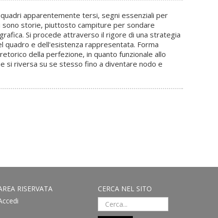
ti o quadri apparentemente tersi, segni essenziali per
 ci sono storie, piuttosto campiture per sondare
rafica. Si procede attraverso il rigore di una strategia
 del quadro e dell'esistenza rappresentata. Forma
etorico della perfezione, in quanto funzionale allo
 e si riversa su se stesso fino a diventare nodo e
AREA RISERVATA
CERCA NEL SITO
Accedi