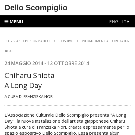
Dello Scompiglio
MENU
ENG
ITA
SPE - SPAZIO PERFORMATICO ED ESPOSITIVO GIOVEDì-DOMENICA ORE 14.00-
18.00
24 MAGGIO
2014 - 12 OTTOBRE 2014
Chiharu Shiota
A Long Day
A CURA DI FRANZISKA NORI
L’Associazione Culturale Dello Scompiglio presenta "A Long
Day", la nuova installazione dell’artista giapponese Chiharu
Shiota a cura di Franziska Nori, creata espressamente per lo
spazio espositivo Dello Scompiglio. Essa presenta alcuni