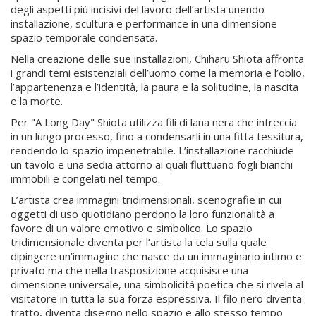
degli aspetti più incisivi del lavoro dell’artista unendo
installazione, scultura e performance in una dimensione
spazio temporale condensata.
Nella creazione delle sue installazioni, Chiharu Shiota affronta
i grandi temi esistenziali dell’uomo come la memoria e l’oblio,
l’appartenenza e l’identità, la paura e la solitudine, la nascita
e la morte.
Per "A Long Day" Shiota utilizza fili di lana nera che intreccia
in un lungo processo, fino a condensarli in una fitta tessitura,
rendendo lo spazio impenetrabile. L’installazione racchiude
un tavolo e una sedia attorno ai quali fluttuano fogli bianchi
immobili e congelati nel tempo.
L’artista crea immagini tridimensionali, scenografie in cui
oggetti di uso quotidiano perdono la loro funzionalità a
favore di un valore emotivo e simbolico. Lo spazio
tridimensionale diventa per l’artista la tela sulla quale
dipingere un’immagine che nasce da un immaginario intimo e
privato ma che nella trasposizione acquisisce una
dimensione universale, una simbolicità poetica che si rivela al
visitatore in tutta la sua forza espressiva. Il filo nero diventa
tratto, diventa disegno nello spazio e allo stesso tempo