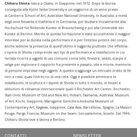
Chiharu Shiota
nasce a Osaka, in Giappone, nel 1972. Dopo la laurea
conseguita alla Kyoto Seika University e un soggiorno di un anno presso
la Canberra School of Art, Australian National University, in Australia, a metà
degli anni Novanta si trasferisce in Germania, per studiare inizialmente alla
Hochschule für Bildende Künste di Braunschweig e poi alla Universität der
Künste di Berlino. Merito di questa formazione è stato sicuramente il maggior
interesse per la durata nella performance e per l’intenso potere del corpo,
anche laddove la presenza di quest’ultimo è suggerita piuttosto che effettiva.
L’opera di Shiota comprende vari tipi di performance e installazioni in cui
l’artista ricorre a oggetti di uso comune come letti, finestre, vestiti, scarpe e
valige per esplorare il rapporto fra presente e passato, vita e morte, memorie
di persone impresse negli oggetti. A questo si aggiunge un intricato ordito di fili
neri e rossi, quasi l’intreccio di una rete. Oggi è possibile ammirare le
installazioni, le sculture e i dipinti di Shiota in tutto il mondo, in musei e
istituzioni di rilevanza internazionale quali il
Rochester Art Center,
Rochester,
Stati Uniti;
Museum of Old and New Art, Hobart
, Tasmania, Australia; Museum
of Art, Kochi, Giappone; Marugame Genichiro-Inokuma Museum of
Contemporary Art, Kagawa, Giappone; Casa Asia, Barcellona, Spagna; La Maison
Rouge, Parigi, Francia; Museum on the Seam, Gerusalemme, Israele. Dal 1996,
Chiharu Shiota vive e lavora a Berlino.
CONTATTI
NEWSLETTER