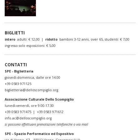
BIGLIETTI
intero
adulti: € 12,00 |
ridotto
bambini 3-12 anni, over 65, studenti: € 7,00
ingresso solo esposizioni: € 5,00
CONTATTI
SPE - Biglietteria
giovedì-domenica, dalle ore 14.00
+39 0583 971125
biglietteria@delloscompiglio.org
Associazione Culturale Dello Scompiglio
lunedì-venerdì, ore 9.00-17.30
+39 0583 971475 | +39 0583 971612
info.ac@delloscompiglio.org
si possono effettuare prenotazioni telefoniche o via mail
SPE -
Spazio Performatico ed Espositivo
via di Vorno, 67 -
55012 Vorno, Capannori (LU)