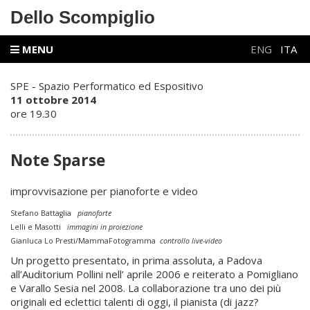
Dello Scompiglio
MENU
ENG
ITA
SPE - Spazio Performatico ed Espositivo
11 ottobre 2014
ore 19.30
Note Sparse
improvvisazione per pianoforte e video
Stefano Battaglia
pianoforte
Lelli e Masotti
immagini in proiezione
Gianluca Lo Presti/MammaFotogramma
controllo live-video
Un progetto presentato, in prima assoluta, a Padova
all’Auditorium Pollini nell’ aprile 2006 e reiterato a Pomigliano
e Varallo Sesia nel 2008. La collaborazione tra uno dei più
originali ed eclettici talenti di oggi, il pianista (di jazz?