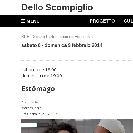
Dello Scompiglio
PROGETTO
CUL
MENU
SPE - Spazio Performatico ed Espositivo
sabato 8 - domenica 9 febbraio
2014
sabato ore 18.00
domenica ore 19.00
Estômago
Commedia
Marcos Jorge
Brasile/Italia, 2007, 100’