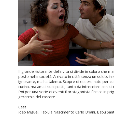
Il grande ristorante della vita si divide in coloro che
posto nella società. Arrivato in città senza un soldo, i
ignorante, ma ha talento. Scopre di essere nato per cucin
cucina, ma ama i suoi piatti, tanto da intrecciare con lu
Poi per una serie di eventi il protagonista finisce in pr
gerarchia del carcere.
Cast
João Miguel, Fabiula Nascimento Carlo Briani, Babu San