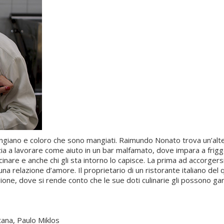
 mangiano e coloro che sono mangiati. Raimundo Nonato trova un’alt
nizia a lavorare come aiuto in un bar malfamato, dove impara a fri
are e anche chi gli sta intorno lo capisce. La prima ad accorgersi d
i una relazione d’amore. Il proprietario di un ristorante italiano de
igione, dove si rende conto che le sue doti culinarie gli possono ga
tana, Paulo Miklos