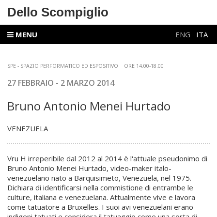
Dello Scompiglio
MENU
ENG
ITA
SPE - SPAZIO PERFORMATICO ED ESPOSITIVO ORE 14.00-18.00
27 FEBBRAIO - 2 MARZO
2014
Bruno Antonio Menei Hurtado
VENEZUELA
Vru H irreperibile dal 2012 al 2014 è l'attuale pseudonimo di
Bruno Antonio Menei Hurtado, video-maker italo-
venezuelano nato a Barquisimeto, Venezuela, nel 1975.
Dichiara di identificarsi nella commistione di entrambe le
culture, italiana e venezuelana. Attualmente vive e lavora
come tatuatore a Bruxelles. I suoi avi venezuelani erano
indigeni tatuati e considera il tatuaggio come una sorta di