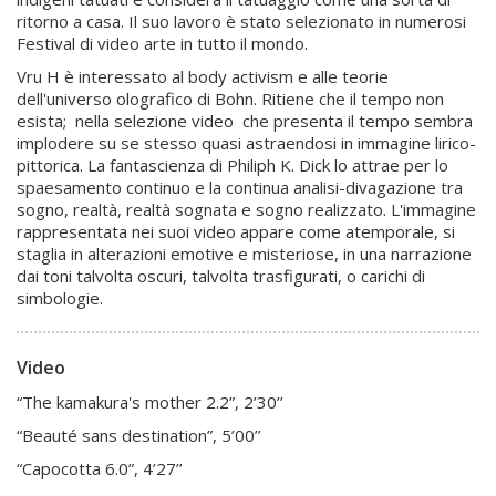
ritorno a casa. Il suo lavoro è stato selezionato in numerosi
Festival di video arte in tutto il mondo.
Vru H è interessato al body activism e alle teorie
dell'universo olografico di Bohn. Ritiene che il tempo non
esista; nella selezione video che presenta il tempo sembra
implodere su se stesso quasi astraendosi in immagine lirico-
pittorica. La fantascienza di Philiph K. Dick lo attrae per lo
spaesamento continuo e la continua analisi-divagazione tra
sogno, realtà, realtà sognata e sogno realizzato. L'immagine
rappresentata nei suoi video appare come atemporale, si
staglia in alterazioni emotive e misteriose, in una narrazione
dai toni talvolta oscuri, talvolta trasfigurati, o carichi di
simbologie.
Video
“The kamakura's mother 2.2”, 2’30’’
“Beauté sans destination”, 5’00’’
“Capocotta 6.0”, 4’27’’