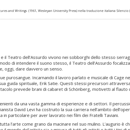
ures and Writings. (1961, Wesleyan University Press) nella traduzione italiana Silenzio 
e il Teatro dell’Assurdo vivono nei sobborghi dello stesso serragli
odo di intendere il suono stesso, il Teatro dell’Assurdo focalizza 
ire, oggi, dare davvero un senso.
due purosangue. Incarnando il lavoro parlato e musicale di Cage ne
ua guida spirituale, Erik Satie. Questi stessi precursori attravers
tacolo prevede brani di cabaret di Schönberg, motivetti al flauto 
nienti da una vasta gamma di esperienze e di settori. Il percussi
ista David Levi ha costruito la sua carriera nell’ambito dell’opera
in particolare per aver lavorato nei film dei Fratelli Taviani.
 e tutta l’arte come grano da macinare nel suo mulino. L’augurio è
ondo del’artista sia a misura di tutti gli artisti e tutti i tipi di 