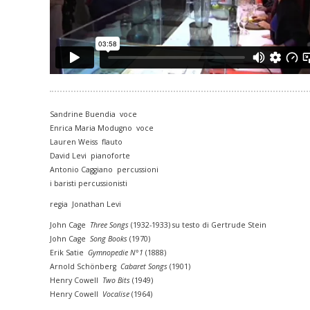
Sandrine Buendia voce
Enrica Maria Modugno voce
Lauren Weiss flauto
David Levi pianoforte
Antonio Caggiano percussioni
i baristi percussionisti
regia Jonathan Levi
John Cage
Three Songs
(1932-1933) su testo di Gertrude Stein
John Cage
Song Books
(1970)
Erik Satie
Gymnopedie N°1
(1888)
Arnold Schönberg
Cabaret Songs
(1901)
Henry Cowell
Two Bits
(1949)
Henry Cowell
Vocalise
(1964)