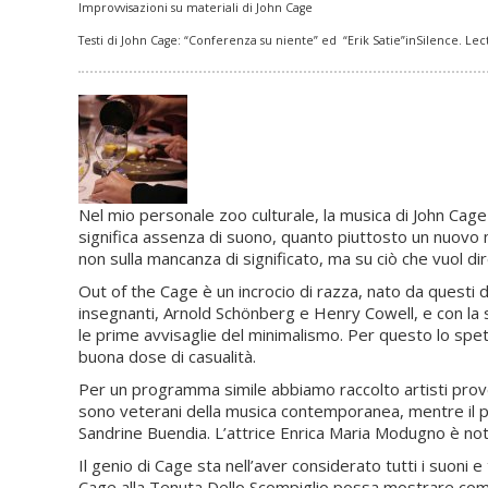
Improvvisazioni su materiali di John Cage
Testi di John Cage: “Conferenza su niente” ed “Erik Satie”inSilence. Lect
Nel mio personale zoo culturale, la musica di John Cage 
significa assenza di suono, quanto piuttosto un nuovo m
non sulla mancanza di significato, ma su ciò che vuol d
Out of the Cage è un incrocio di razza, nato da questi 
insegnanti, Arnold Schönberg e Henry Cowell, e con la s
le prime avvisaglie del minimalismo. Per questo lo spet
buona dose di casualità.
Per un programma simile abbiamo raccolto artisti prove
sono veterani della musica contemporanea, mentre il pian
Sandrine Buendia. L’attrice Enrica Maria Modugno è nota 
Il genio di Cage sta nell’aver considerato tutti i suoni
Cage alla Tenuta Dello Scompiglio possa mostrare come il m