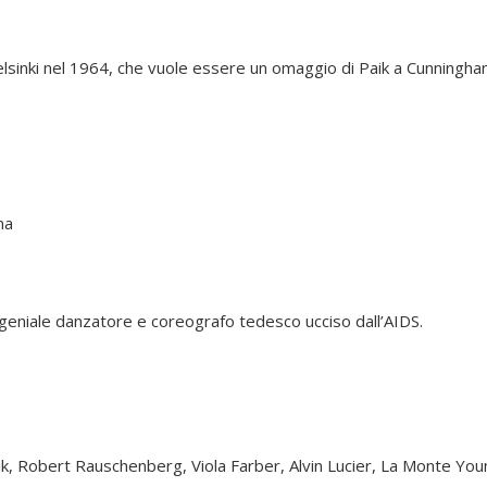
a Helsinki nel 1964, che vuole essere un omaggio di Paik a Cunningha
ema
eniale danzatore e coreografo tedesco ucciso dall’AIDS.
, Robert Rauschenberg, Viola Farber, Alvin Lucier, La Monte You