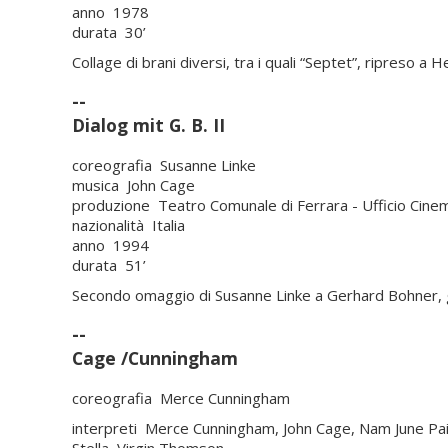
anno 1978
durata 30’
Collage di brani diversi, tra i quali “Septet”, ripreso 
--
Dialog mit G. B. II
coreografia Susanne Linke
musica John Cage
produzione Teatro Comunale di Ferrara - Ufficio Cin
nazionalità Italia
anno 1994
durata 51’
Secondo omaggio di Susanne Linke a Gerhard Bohner, g
--
Cage /Cunningham
coreografia Merce Cunningham
interpreti Merce Cunningham, John Cage, Nam June Paik
Stella, Virgin Thomson