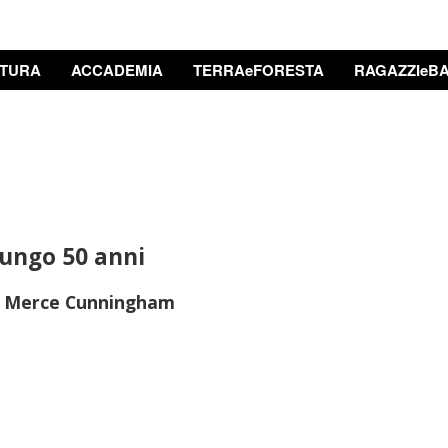
TURA
ACCADEMIA
TERRAeFORESTA
RAGAZZIeBA
ungo 50 anni
e e Merce Cunningham