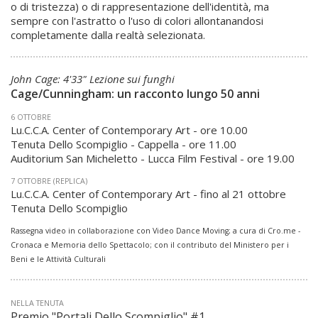
o di tristezza) o di rappresentazione dell'identità, ma
sempre con l'astratto o l'uso di colori allontanandosi
completamente dalla realtà selezionata.
John Cage: 4'33" Lezione sui funghi
Cage/Cunningham: un racconto lungo 50 anni
6 OTTOBRE
Lu.C.C.A. Center of Contemporary Art - ore 10.00
Tenuta Dello Scompiglio - Cappella - ore 11.00
Auditorium San Micheletto - Lucca Film Festival - ore 19.00
7 OTTOBRE (REPLICA)
Lu.C.C.A. Center of Contemporary Art - fino al 21 ottobre
Tenuta Dello Scompiglio
Rassegna video in collaborazione con Video Dance Moving;
a cura di Cro.me -
Cronaca e Memoria dello Spettacolo;
con il contributo del Ministero per i
Beni e le Attività Culturali
NELLA TENUTA
Premio "Portali Dello Scompiglio" #1