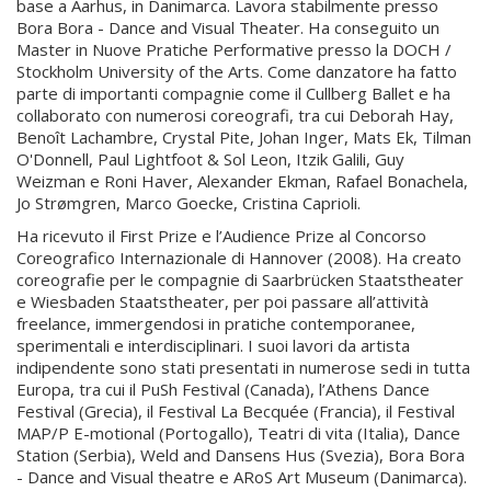
base a Aarhus, in Danimarca. Lavora stabilmente presso
Bora Bora - Dance and Visual Theater. Ha conseguito un
Master in Nuove Pratiche Performative presso la DOCH /
Stockholm University of the Arts. Come danzatore ha fatto
parte di importanti compagnie come il Cullberg Ballet e ha
collaborato con numerosi coreografi, tra cui Deborah Hay,
Benoît Lachambre, Crystal Pite, Johan Inger, Mats Ek, Tilman
O'Donnell, Paul Lightfoot & Sol Leon, Itzik Galili, Guy
Weizman e Roni Haver, Alexander Ekman, Rafael Bonachela,
Jo Strømgren, Marco Goecke, Cristina Caprioli.
Ha ricevuto il First Prize e l’Audience Prize al Concorso
Coreografico Internazionale di Hannover (2008). Ha creato
coreografie per le compagnie di Saarbrücken Staatstheater
e Wiesbaden Staatstheater, per poi passare all’attività
freelance, immergendosi in pratiche contemporanee,
sperimentali e interdisciplinari. I suoi lavori da artista
indipendente sono stati presentati in numerose sedi in tutta
Europa, tra cui il PuSh Festival (Canada), l’Athens Dance
Festival (Grecia), il Festival La Becquée (Francia), il Festival
MAP/P E-motional (Portogallo), Teatri di vita (Italia), Dance
Station (Serbia), Weld and Dansens Hus (Svezia), Bora Bora
- Dance and Visual theatre e ARoS Art Museum (Danimarca).