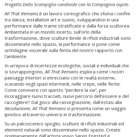
Progetto Dello Scompiglio condivide con la Compagnia ospite.
All That Remains
è un lavoro coreografico che sfuma i confini
tra danza, installation art e suono, sviluppandosi in una
performance dalle trame stratificate e dalla forza scultorea.
Ambientata in un mondo incerto, sull’orlo della
trasformazione, dove sculture ibride di rifiuti industriali sono
disseminate nello spazio, la performance si pone come
un’indagine viscerale sulla ferita del nostro rapporto con
l’ambiente.
In un’epoca di incertezze ecologiche, sociali e individuali che
si sovrappongono,
All That Remains
esplora come i nostri
paesaggi interiori si intrecciano con le realtà esterne,
scavando negli spazi intermedi, nelle crepe, nelle ferite.
Come convivere con questo “perdere la via”, per
incoraggiare nuovi tracciati, nuovi percorsi dell’essere e del
raccogliere? Dal gioco alla rassegnazione, dall’estasi alla
desolazione,
All That Remains
si presenta come un viaggio
ipnotico attraverso universi in trasformazione.
Su un palcoscenico spoglio, sculture di rifiuti industriali ed
elementi naturali sono disseminate nello spazio. Create
originariamente dall’artista visivo Søren Engsted e