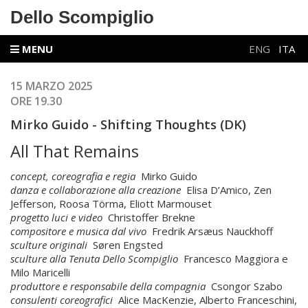
Dello Scompiglio
MENU
ENG
ITA
15 MARZO 2025
ORE 19.30
Mirko Guido - Shifting Thoughts (DK)
All That Remains
concept, coreografia e regia
Mirko Guido
danza e collaborazione alla creazione
Elisa D’Amico, Zen
Jefferson, Roosa Törma, Eliott Marmouset
progetto luci e video
Christoffer Brekne
compositore e musica dal vivo
Fredrik Arsæus Nauckhoff
sculture originali
Søren Engsted
sculture alla Tenuta Dello Scompiglio
Francesco Maggiora e
Milo Maricelli
produttore e responsabile della compagnia
Csongor Szabo
consulenti coreografici
Alice MacKenzie, Alberto Franceschini,