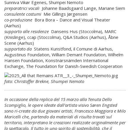
Sunniva Vikør Egenes, Shumpei Nemoto
preparatrici vocali
Johanne Baadsgaard Lange, Mariane Siem
consulente costumi
Mie Gillings Jørgensen
co-produzione
Bora Bora – Dance and Visual Theater
(Aarhus)
supporto alle residenze
Dansens Hus (Stoccolma), MARC
(Knislinge), ccap (Stoccolma), Q&A Studios (Aarhus), Åbne
Scene (Aarhus)
supportato da
Statens Kunstfond, il Comune di Aarhus,
Augustinus Foundation, William Demant Foundation, Wilhelm
Hansen Foundation, Konstnärsnämden International
Exchange, The Foundation for Danish-Swedish Cooperation
foto: Christoffer Brekne, Shumpei Nemoto
In occasione della replica del 15 marzo alla Tenuta Dello
Scompiglio, le opere ideate dall’artista visivo Søren Engsted
sono ri-create da due giovani artisti, Francesco Maggiora e Milo
Maricelli che, partendo da materiali di risulta trovati sul
territorio, interpretano le creazioni realizzate originalmente per
lo spettacolo. Il tutto in uno spirito di sostenibilità, che il