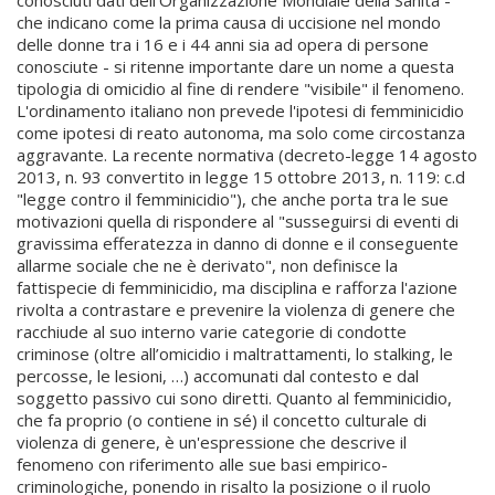
conosciuti dati dell'Organizzazione Mondiale della Sanità -
che indicano come la prima causa di uccisione nel mondo
delle donne tra i 16 e i 44 anni sia ad opera di persone
conosciute - si ritenne importante dare un nome a questa
tipologia di omicidio al fine di rendere "visibile" il fenomeno.
L'ordinamento italiano non prevede l'ipotesi di femminicidio
come ipotesi di reato autonoma, ma solo come circostanza
aggravante. La recente normativa (decreto-legge 14 agosto
2013, n. 93 convertito in legge 15 ottobre 2013, n. 119: c.d
"legge contro il femminicidio"), che anche porta tra le sue
motivazioni quella di rispondere al "susseguirsi di eventi di
gravissima efferatezza in danno di donne e il conseguente
allarme sociale che ne è derivato", non definisce la
fattispecie di femminicidio, ma disciplina e rafforza l'azione
rivolta a contrastare e prevenire la violenza di genere che
racchiude al suo interno varie categorie di condotte
criminose (oltre all’omicidio i maltrattamenti, lo stalking, le
percosse, le lesioni, …) accomunati dal contesto e dal
soggetto passivo cui sono diretti. Quanto al femminicidio,
che fa proprio (o contiene in sé) il concetto culturale di
violenza di genere, è un'espressione che descrive il
fenomeno con riferimento alle sue basi empirico-
criminologiche, ponendo in risalto la posizione o il ruolo