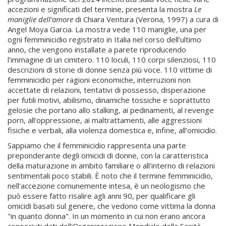
accezioni e significati del termine, presenta la mostra
Le
maniglie dell’amore
di Chiara Ventura (Verona, 1997) a cura di
Angel Moya Garcia. La mostra vede 110 maniglie, una per
ogni femminicidio registrato in Italia nel corso dell’ultimo
anno, che vengono installate a parete riproducendo
l’immagine di un cimitero. 110 loculi, 110 corpi silenziosi, 110
descrizioni di storie di donne senza più voce. 110 vittime di
femminicidio per ragioni economiche, interruzioni non
accettate di relazioni, tentativi di possesso, disperazione
per futili motivi, abilismo, dinamiche tossiche e soprattutto
gelosie che portano allo stalking, ai pedinamenti, al revenge
porn, all’oppressione, ai maltrattamenti, alle aggressioni
fisiche e verbali, alla violenza domestica e, infine, all’omicidio.
Sappiamo che il femminicidio rappresenta una parte
preponderante degli omicidi di donne, con la caratteristica
della maturazione in ambito familiare o all'interno di relazioni
sentimentali poco stabili. È noto che il termine femminicidio,
nell'accezione comunemente intesa, è un neologismo che
può essere fatto risalire agli anni 90, per qualificare gli
omicidi basati sul genere, che vedono come vittima la donna
"in quanto donna". In un momento in cui non erano ancora