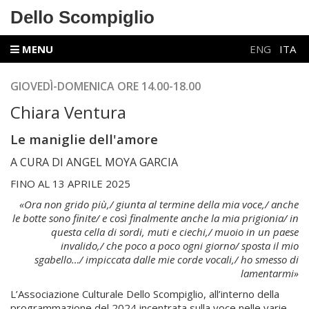
Dello Scompiglio
MENU
ENG
ITA
GIOVEDÌ-DOMENICA ORE 14.00-18.00
Chiara Ventura
Le maniglie dell'amore
A CURA DI ANGEL MOYA GARCIA
FINO AL 13 APRILE 2025
«Ora non grido più,/ giunta al termine della mia voce,/ anche
le botte sono finite/ e così finalmente anche la mia prigionia/ in
questa cella di sordi, muti e ciechi,/ muoio in un paese
invalido,/ che poco a poco ogni giorno/ sposta il mio
sgabello…/ impiccata dalle mie corde vocali,/ ho smesso di
lamentarmi»
L’Associazione Culturale Dello Scompiglio, all’interno della
programmazione del 2024 incentrata sulla voce nelle varie