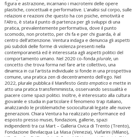
figura e astrazione, incarnano i macrotemi delle opere
plastiche, concettuali e performative. L’analisi sul corpo, sulle
relazioni e reazioni che questo ha con psiche, emotività e
l’Altro, è stata il punto di partenza per gli sviluppi di una
pratica, prevalentemente performativa, dove il punto
scomodo, non protetto, per chi fa e per chi guarda, è al
centro dell’attenzione. Ventura indaga e denuncia gli aspetti
più subdoli delle forme di violenza presenti nella
contemporaneità ed è interessata agli aspetti politici del
comportamento umano. Nel 2020 co-fonda
plurale
, un
concetto che trova forma nel fare arte collettivo, una
dinamica in cui l'artista individuale si fonde in una prospettiva
comune, una pratica zen di decentramento dell'ego. Nel
2022, plurale pubblica il Manifesto
Gesto empatico
e mette in
atto una pratica transfemminista, osservando sessualità e
piacere come spazi politici. Inoltre, è interessato alla cultura
giovanile e studia in particolare il fenomeno trap italiano,
analizzando le problematiche socioculturali legate alle nuove
generazioni. Chiara Ventura ha realizzato performance ed
esposto presso musei, fondazioni, gallerie, spazi
indipendenti tra cui Mart – Galleria Civica di Trento (Trento),
Fondazione Bevilacqua La Masa (Venezia), Viafarini (Milano),