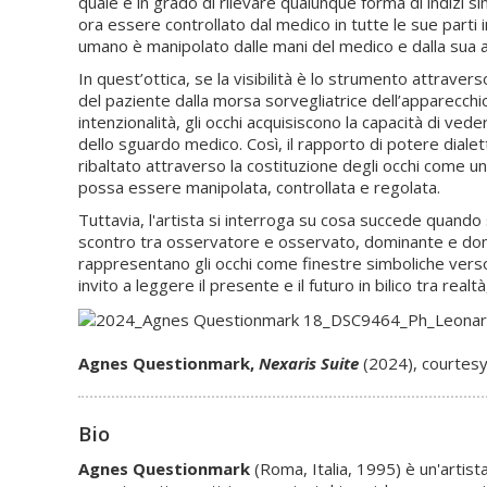
quale è in grado di rilevare qualunque forma di indizi 
ora essere controllato dal medico in tutte le sue parti in
umano è manipolato dalle mani del medico e dalla sua ac
In quest’ottica, se la visibilità è lo strumento attraver
del paziente dalla morsa sorvegliatrice dell’apparecchi
intenzionalità, gli occhi acquisiscono la capacità di v
dello sguardo medico. Così, il rapporto di potere dial
ribaltato attraverso la costituzione degli occhi come u
possa essere manipolata, controllata e regolata.
Tuttavia, l'artista si interroga su cosa succede quando
scontro tra osservatore e osservato, dominante e domina
rappresentano gli occhi come finestre simboliche verso 
invito a leggere il presente e il futuro in bilico tra real
Agnes Questionmark,
Nexaris Suite
(2024), courtesy
Bio
Agnes Questionmark
(Roma, Italia, 1995) è un'artist