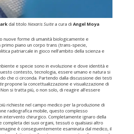
mark
dal titolo
Nexaris Suite
a cura di
Angel Moya
ando nuove forme di umanità biologicamente e
in primo piano un corpo trans (trans-specie,
ca patriarcale in gioco nell’ambito della scienza e
mbiente e specie sono in evoluzione e dove identità e
n questo contesto, tecnologia, essere umano e natura si
do che ci circonda. Partendo dalla discussione dei testi
te
propone la concettualizzazione e visualizzazione di
on si tratta più, o non solo, di reagire all’essere
e più richieste nel campo medico per la produzione di
sione radiografica mobile, questo complesso
 un intervento chirurgico. Completamente ignaro della
e completa dei suoi organi, tessuti o qualsiasi altro
L'immagine è conseguentemente esaminata dal medico, il