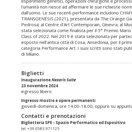
esperimenti genetici, operazioni chirurgiche e processi di
l'umanità non riesce ad affermare le sue richieste nor
dall'uomo. Le sue recenti performance includono CHM13
TRANSGENESIS (2021), presentata da The Orange Garden
Pedrosa; al Centre d'Art Contemporain, Ginevra; al Muse
stata selezionata come finalista per il 5° Premio Mari
Class of 2022. Nel 2019 è stata selezionata per parteci
esposto nell'antica città di Cosa, Ansedonia, per il pr
categoria Performance Art. I suoi scritti sono stati pu
di Milano.
Biglietti
Inaugurazione
Nexaris Suite
23 novembre 2024
ingresso libero
Ingresso mostre e opere permanenti
giovedì-domenica, ore 14.00-18.00, oppure su appunt
Contatti e prenotazioni
Biglietteria SPE - Spazio Performatico ed Espositivo
tel. +39 0583 971125