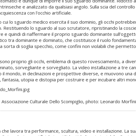
sintomatici e dunque di imporre il suo sguardo dominante. Ridotto a
trinseche e analizzato da qualsiasi angolo. Sulla scia del controllo 
quiescenza con l'occhio artificiale.
so cui lo sguardo medico esercita il suo dominio, gli occhi potrebber
o. Restituendo lo sguardo al suo scrutatore, ripristinando la cosc
edere e quindi di riaffermare il proprio sguardo dominante sull’ogg
ettico tra dominante e dominato, che costituisce il ruolo fondame
na sorta di soglia specchio, come confini non violabili che permet
 sono proprio gli occhi, emblema di questo rovesciamento, a diven
to, sorvegliante e sorvegliato. La video installazione a tre canal
il mondo, in declinazioni e prospettive diverse, e muovono una den
tà, fantasia, utopia e distopia per costruire e per incubare altri mond
 Associazione Culturale Dello Scompiglio, photo: Leonardo Morfini
a che lavora tra performance, scultura, video e installazione. La su