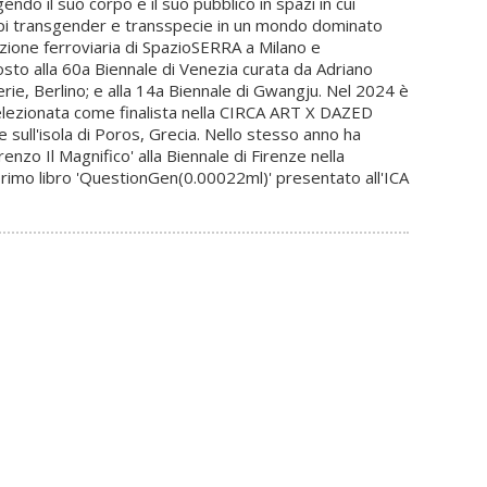
gendo il suo corpo e il suo pubblico in spazi in cui
orpi transgender e transspecie in un mondo dominato
zione ferroviaria di SpazioSERRA a Milano e
o alla 60a Biennale di Venezia curata da Adriano
rie, Berlino; e alla 14a Biennale di Gwangju. Nel 2024 è
selezionata come finalista nella CIRCA ART X DAZED
sull'isola di Poros, Grecia. Nello stesso anno ha
zo Il Magnifico' alla Biennale di Firenze nella
 primo libro 'QuestionGen(0.00022ml)' presentato all'ICA