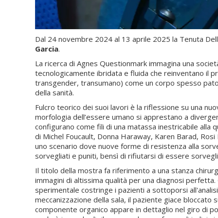
Dal 24 novembre 2024 al 13 aprile 2025 la Tenuta Del
Garcia
.
La ricerca di Agnes Questionmark immagina una società i
tecnologicamente ibridata e fluida che reinventano il p
transgender, transumano) come un corpo spesso patologi
della sanità.
Fulcro teorico dei suoi lavori è la riflessione su una
morfologia dell’essere umano si apprestano a divergere 
configurano come fili di una matassa inestricabile alla 
di Michel Foucault, Donna Haraway, Karen Barad, Rosi B
uno scenario dove nuove forme di resistenza alla sorvegl
sorvegliati e puniti, bensì di rifiutarsi di essere sorvegl
Il titolo della mostra fa riferimento a una stanza chiru
immagini di altissima qualità per una diagnosi perfett
sperimentale costringe i pazienti a sottoporsi all'anali
meccanizzazione della sala, il paziente giace bloccato su
componente organico appare in dettaglio nel giro di po