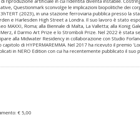
 riproduzione artificiale in cui l'identità diventa instabile. Costrin
mative, Questionmark sconvolge le implicazioni biopolitiche dei c
hTERT (2023), in una stazione ferroviaria pubblica presso la sta
 e Harlesden High Street a Londra. Il suo lavoro è stato espost
o MAXXI, Roma; alla Biennale di Malta, La Valletta; alla Konig Gale
o Merz, il Darmo Art Prize e lo Stromboli Prize. Nel 2022 è stata 
pare alla Midwater Residency in collaborazione con Studio Forlane 
imo capitolo di HYPERMAREMMA. Nel 2017 ha ricevuto il premio 'Loren
bblicati in NERO Edition con cui ha recentemente pubblicato il suo
amento: € 5,00