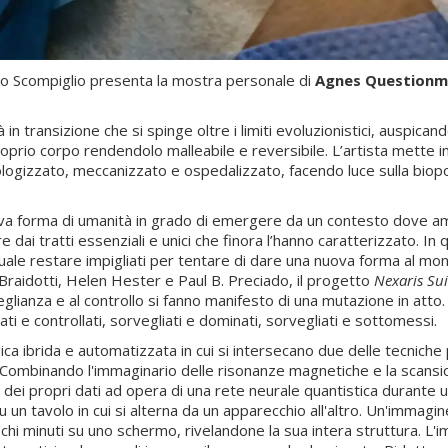
lo Scompiglio presenta la mostra personale di
Agnes Question
n transizione che si spinge oltre i limiti evoluzionistici, auspic
roprio corpo rendendolo malleabile e reversibile. L’artista mette 
zzato, meccanizzato e ospedalizzato, facendo luce sulla biopoliti
 nuova forma di umanità in grado di emergere da un contesto dove a
dai tratti essenziali e unici che finora l’hanno caratterizzato. I
quale restare impigliati per tentare di dare una nuova forma al mon
raidotti, Helen Hester e Paul B. Preciado, il progetto
Nexaris Sui
ianza e al controllo si fanno manifesto di una mutazione in atto. N
iati e controllati, sorvegliati e dominati, sorvegliati e sottomessi.
rgica ibrida e automatizzata in cui si intersecano due delle tecnich
a. Combinando l'immaginario delle risonanze magnetiche e la scan
si dei propri dati ad opera di una rete neurale quantistica durante
 un tavolo in cui si alterna da un apparecchio all'altro. Un'immagin
chi minuti su uno schermo, rivelandone la sua intera struttura. 