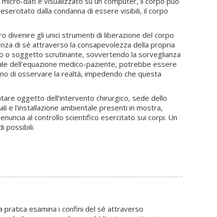
 micro-dati e visualizzato su un computer, il corpo può
esercitato dalla condanna di essere visibili, il corpo
o divenire gli unici strumenti di liberazione del corpo
ienza di sé attraverso la consapevolezza della propria
etto o soggetto scrutinante, sovvertendo la sorveglianza
ntale dell'equazione medico-paziente, potrebbe essere
tono di osservare la realtà, impedendo che questa
tare oggetto dell’intervento chirurgico, sede dello
i e l’installazione ambientale presenti in mostra,
uncia al controllo scientifico esercitato sui corpi. Un
i possibili.
a pratica esamina i confini del sé attraverso