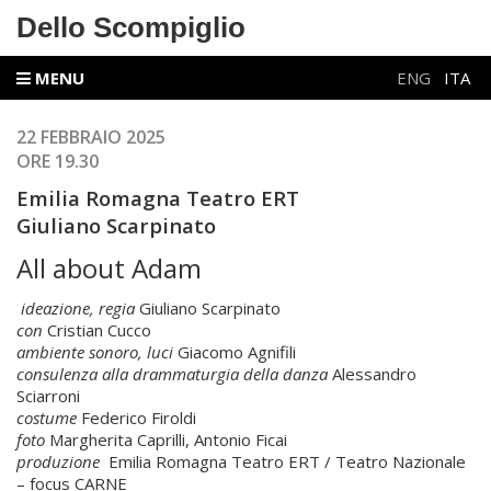
Dello Scompiglio
MENU
ENG
ITA
22 FEBBRAIO 2025
ORE 19.30
Emilia Romagna Teatro ERT
Giuliano Scarpinato
All about Adam
ideazione, regia
Giuliano Scarpinato
con
Cristian Cucco
ambiente sonoro, luci
Giacomo Agnifili
consulenza alla drammaturgia della danza
Alessandro
Sciarroni
costume
Federico Firoldi
foto
Margherita Caprilli, Antonio Ficai
produzione
Emilia Romagna Teatro ERT / Teatro Nazionale
– focus CARNE