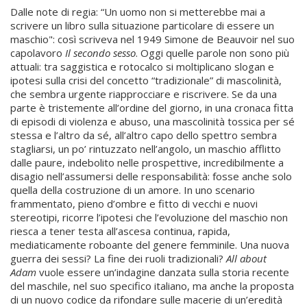
Dalle note di regia: “Un uomo non si metterebbe mai a
scrivere un libro sulla situazione particolare di essere un
maschio": così scriveva nel 1949 Simone de Beauvoir nel suo
capolavoro
Il secondo sesso
. Oggi quelle parole non sono più
attuali: tra saggistica e rotocalco si moltiplicano slogan e
ipotesi sulla crisi del concetto “tradizionale” di mascolinità,
che sembra urgente riapprocciare e riscrivere. Se da una
parte è tristemente all’ordine del giorno, in una cronaca fitta
di episodi di violenza e abuso, una mascolinità tossica per sé
stessa e l’altro da sé, all’altro capo dello spettro sembra
stagliarsi, un po’ rintuzzato nell’angolo, un maschio afflitto
dalle paure, indebolito nelle prospettive, incredibilmente a
disagio nell’assumersi delle responsabilità: fosse anche solo
quella della costruzione di un amore. In uno scenario
frammentato, pieno d’ombre e fitto di vecchi e nuovi
stereotipi, ricorre l’ipotesi che l’evoluzione del maschio non
riesca a tener testa all’ascesa continua, rapida,
mediaticamente roboante del genere femminile. Una nuova
guerra dei sessi? La fine dei ruoli tradizionali?
All about
Adam
vuole essere un’indagine danzata sulla storia recente
del maschile, nel suo specifico italiano, ma anche la proposta
di un nuovo codice da rifondare sulle macerie di un’eredità