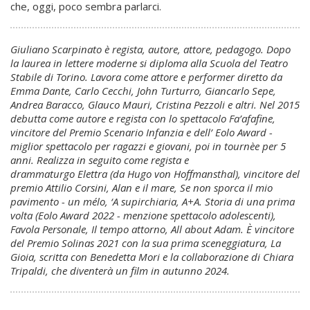
che, oggi, poco sembra parlarci.
Giuliano Scarpinato è regista, autore, attore, pedagogo. Dopo
la laurea in lettere moderne si diploma alla Scuola del Teatro
Stabile di Torino. Lavora come attore e performer diretto da
Emma Dante, Carlo Cecchi, John Turturro, Giancarlo Sepe,
Andrea Baracco, Glauco Mauri, Cristina Pezzoli e altri. Nel 2015
debutta come autore e regista con lo spettacolo Fa’afafine,
vincitore del Premio Scenario Infanzia e dell’ Eolo Award -
miglior spettacolo per ragazzi e giovani, poi in tournèe per 5
anni. Realizza in seguito come regista e
drammaturgo Elettra (da Hugo von Hoffmansthal), vincitore del
premio Attilio Corsini, Alan e il mare, Se non sporca il mio
pavimento - un mélo, ‘A supirchiaria, A+A. Storia di una prima
volta (Eolo Award 2022 - menzione spettacolo adolescenti),
Favola Personale, Il tempo attorno, All about Adam. È vincitore
del Premio Solinas 2021 con la sua prima sceneggiatura, La
Gioia, scritta con Benedetta Mori e la collaborazione di Chiara
Tripaldi, che diventerà un film in autunno 2024.