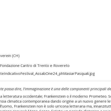
verein (CH)
 Fondazione Caritro di Trento e Rovereto
te possa dire, l’immaginazione è una delle componenti principali della
la letteratura occidentale; Frankenstein o il moderno Prometeo. Sc
’ansia climatica contemporanea dando origine a un nuovo genere lett
l’uomo, Frankenstein non è solo un’icona letteraria ma, innanzitutt
eruzione provocò l’Anno-Senza-Estate; un periodo distopico a causa