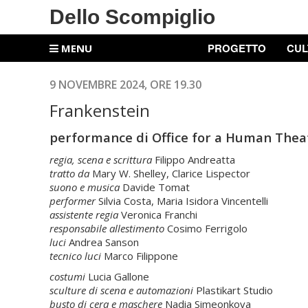
Dello Scompiglio
PROGETTO
CUL
MENU
9 NOVEMBRE 2024, ORE 19.30
Frankenstein
performance di Office for a Human Thea
regia, scena e scrittura
Filippo Andreatta
tratto da
Mary W. Shelley, Clarice Lispector
suono e musica
Davide Tomat
performer
Silvia Costa, Maria Isidora Vincentelli
assistente regia
Veronica Franchi
responsabile allestimento
Cosimo Ferrigolo
luci
Andrea Sanson
tecnico luci
Marco Filippone
costumi
Lucia Gallone
s
culture di scena e automazioni
Plastikart Studio
busto di cera e maschere
Nadia Simeonkova