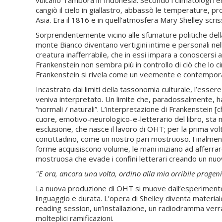
cangiò il cielo in giallastro, abbassò le temperature, p
Asia. Era il 1816 e in quell’atmosfera Mary Shelley scri
Sorprendentemente vicino alle sfumature politiche della 
monte Bianco diventano vertigini intime e personali nell’
creatura inafferrabile, che in essi impara a conoscersi
Frankenstein non sembra più in controllo di ciò che lo c
Frankenstein si rivela come un veemente e contempor
Incastrato dai limiti della tassonomia culturale, l’esse
veniva interpretato. Un limite che, paradossalmente, ha im
“normali / naturali”. L’interpretazione di Frankenstein 
cuore, emotivo-neurologico-e-letterario del libro, sta
esclusione, che nasce il lavoro di OHT; per la prima v
concittadino, come un nostro pari mostruoso. Finalmente,
forme acquisiscono volume, le mani iniziano ad afferrare
mostruosa che evade i confini letterari creando un nu
"E ora, ancora una volta, ordino alla mia orribile progen
La nuova produzione di OHT si muove dall’esperimento de
linguaggio e durata. L’opera di Shelley diventa material
reading session, un’installazione, un radiodramma ver
molteplici ramificazioni.