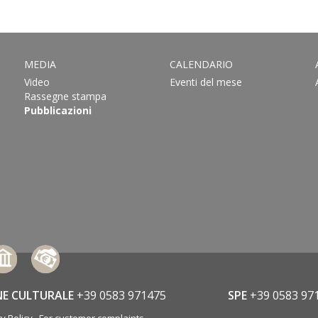
MEDIA
CALENDARIO
Video
Eventi del mese
Rassegne stampa
Pubblicazioni
NE CULTURALE
+39 0583 971475
SPE
+39 0583 97
y Policy
For customer complaints