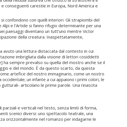
ura e conseguenti carestie in Europa, Nord America e
i confondono con quelli interiori. Gli strapiombi del
e Alpi e l’Artide si fanno rifugio determinante per una
 quei paesaggi diventano un tutt’uno mentre Victor
ancipazione della creatura. Inaspettatamente,
a avuto una lettura distaccata dal contesto in cui
azione imbrigliata dalla visione di lettori cosiddetti
ere] ha sempre prevalso su quella del mostro anche se il
uaggio e del mondo. È da questo scarto, da questa
a come artefice del nostro immaginario, come un nostro
cidentale; un infante a cui appaiono i primi colori, le
gutturali- articolano le prime parole. Una rinascita
ziali e verticali nel testo, senza limiti di forma,
nti scenici diversi: uno spettacolo teatrale, una
nza orizzontalmente nel romanzo per indagarne le