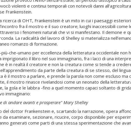
rovocò violenti e continui temporali con notevoli danni all’agricolt
sse Frankenstein.
ricerca di OHT, Frankenstein è un mito in cui i paesaggi esteriori s
incontro fra il mostro e il suo creatore; luoghi inaccessibili come l
 attraverso i fenomeni naturali che vi si manifestano. Il demone e
irconda. La radicalità del lavoro di Shelley si materializza nell’em
aneo romanzo di formazione.
re-più-che-umano per eccellenza della letteratura occidentale non h
prigionato il libro nel suo immaginario, fra i lacci di una interpret
[che è in realtà il creatore e non la creatura come si tende a cred
 nell’apprendimento da parte della creatura di se stesso, del ling
olta è il mostro a parlare, e prende la parola non come escluso m
 il mostro rinasce rivelandosi come un neonato della letteratura oc
, la gola e le labbra -fino a quel momento capaci soltanto di grida 
ovo immaginario:
ie di andare avanti e prosperare" Mary Shelley
l dottor Frankenstein e, scartando la narrazione, opera affondi par
e da esaminare, sezionare, ricucire, corpo disponibile per esperime
ranno generati come parti di una stessa sperimentazione che ava