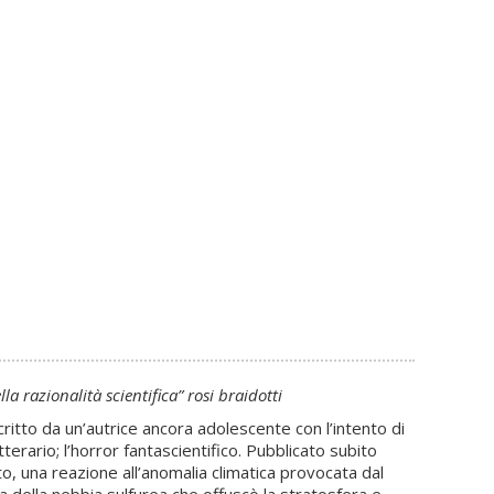
 razionalità scientifica” rosi braidotti
ritto da un’autrice ancora adolescente con l’intento di
erario; l’horror fantascientifico. Pubblicato subito
o, una reazione all’anomalia climatica provocata dal
 della nebbia sulfurea che offuscò la stratosfera e