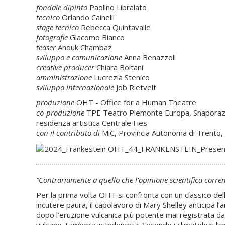
fondale dipinto
Paolino Libralato
tecnico
Orlando Cainelli
stage tecnico
Rebecca Quintavalle
fotografie
Giacomo Bianco
teaser
Anouk Chambaz
sviluppo e comunicazione
Anna Benazzoli
creative producer
Chiara Boitani
amministrazione
Lucrezia Stenico
sviluppo internazionale
Job Rietvelt
produzione
OHT - Office for a Human Theatre
co-produzione
TPE Teatro Piemonte Europa, Snaporaz
residenza artistica Centrale Fies
con il contributo di
MiC, Provincia Autonoma di Trento,
“Contrariamente a quello che l’opinione scientifica corren
Per la prima volta OHT si confronta con un classico del
incutere paura, il capolavoro di Mary Shelley anticipa l
dopo l’eruzione vulcanica più potente mai registrata dal
vulcano Tambora in Indonesia. Secondo i climatologi l’