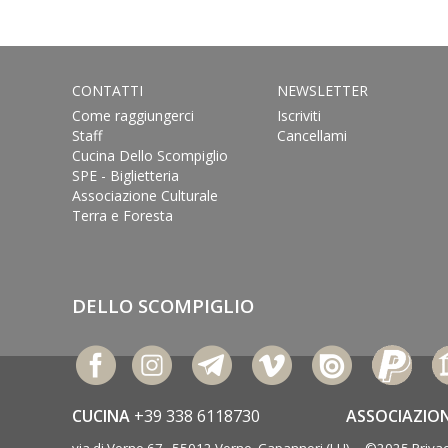
CONTATTI
NEWSLETTER
Come raggiungerci
Iscriviti
Staff
Cancellami
Cucina Dello Scompiglio
SPE - Biglietteria
Associazione Culturale
Terra e Foresta
DELLO SCOMPIGLIO
CUCINA
+39 338 6118730
ASSOCIAZIO
via di Vorno 67 55012 Vorno, Capannori (LU) ©2025
Privac