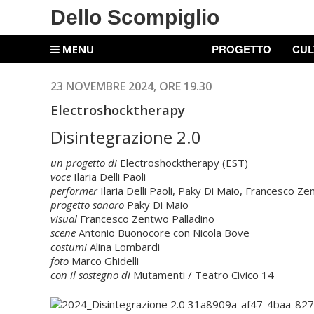
Dello Scompiglio
PROGETTO
CUL
MENU
23 NOVEMBRE 2024, ORE 19.30
Electroshocktherapy
Disintegrazione 2.0
un progetto di
Electroshocktherapy (EST)
voce
Ilaria Delli Paoli
performer
Ilaria Delli Paoli, Paky Di Maio, Francesco Ze
progetto sonoro
Paky Di Maio
visual
Francesco Zentwo Palladino
scene
Antonio Buonocore con Nicola Bove
costumi
Alina Lombardi
foto
Marco Ghidelli
con il sostegno di
Mutamenti / Teatro Civico 14