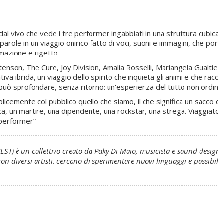
l vivo che vede i tre performer ingabbiati in una struttura cubica
parole in un viaggio onirico fatto di voci, suoni e immagini, che p
mazione e rigetto.
on, The Cure, Joy Division, Amalia Rosselli, Mariangela Gualtieri, 
iva ibrida, un viaggio dello spirito che inquieta gli animi e che ra
si può sprofondare, senza ritorno: un'esperienza del tutto non ordin
mplicemente col pubblico quello che siamo, il che significa un sa
ca, un martire, una dipendente, una rockstar, una strega. Viaggiator
: performer”
T) è un collettivo creato da Paky Di Maio, musicista e sound designer
on diversi artisti, cercano di sperimentare nuovi linguaggi e possibi