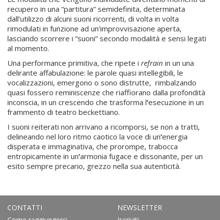
recupero in una “partitura” semidefinita, determinata
dall’utilizzo di alcuni suoni ricorrenti, di volta in volta
rimodulati in funzione ad un’improvvisazione aperta,
lasciando scorrere i “suoni” secondo modalità e sensi legati
al momento.
Una performance primitiva, che ripete i
refrain
in un una
delirante affabulazione: le parole quasi intellegibili, le
vocalizzazioni, emergono o sono distrutte, rimbalzando
quasi fossero reminiscenze che riaffiorano dalla profondità
inconscia, in un crescendo che trasforma l
’
esecuzione in un
frammento di teatro beckettiano.
I suoni reiterati non arrivano a ricomporsi, se non a tratti,
delineando nel loro ritmo caotico la voce di un
’
energia
disperata e immaginativa, che prorompe, trabocca
entropicamente in un
’
armonia fugace e dissonante, per un
esito sempre precario, grezzo nella sua autenticità.
CONTATTI
NEWSLETTER
Come raggiungerci
Iscriviti