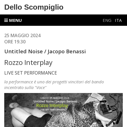
Dello Scompiglio
MENU
ENG
ITA
25 MAGGIO 2024
ORE 19.30
Untitled Noise / Jacopo Benassi
Rozzo Interplay
LIVE SET PERFORMANCE
la performance è uno dei progetti vincitori del bando
incentrato sulla "Voce"