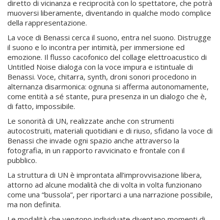
diretto di vicinanza e reciprocità con lo spettatore, che potrà
muoversi liberamente, diventando in qualche modo complice
della rappresentazione.
La voce di Benassi cerca il suono, entra nel suono. Distrugge
il suono e lo incontra per intimità, per immersione ed
emozione. Il flusso cacofonico del collage elettroacustico di
Untitled Noise dialoga con la voce impura e istintuale di
Benassi. Voce, chitarra, synth, droni sonori procedono in
alternanza disarmonica: ognuna si afferma autonomamente,
come entità a sé stante, pura presenza in un dialogo che è,
di fatto, impossibile.
Le sonorità di UN, realizzate anche con strumenti
autocostruiti, materiali quotidiani e di riuso, sfidano la voce di
Benassi che invade ogni spazio anche attraverso la
fotografia, in un rapporto ravvicinato e frontale con il
pubblico.
La struttura di UN è improntata all’improvvisazione libera,
attorno ad alcune modalità che di volta in volta funzionano
come una “bussola”, per riportarci a una narrazione possibile,
ma non definita.
Le modalità che vengono individuate diventano momenti di