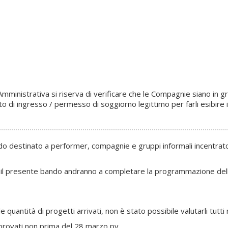
Amministrativa si riserva di verificare che le Compagnie siano in 
sto di ingresso / permesso di soggiorno legittimo per farli esibire 
ndo destinato a performer, compagnie e gruppi informali incentrat
 il presente bando andranno a completare la programmazione dell’
quantità di progetti arrivati, non è stato possibile valutarli tutti
provati non prima del 28 marzo pv.