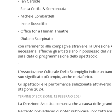
- Ian Garside
- Santa Cecilia & Semionauta
- Michele Lombardelli
- Irene Russolillo
- Office for a Human Theatre
- Giuliano Scarpinato
con riferimento alle compagnie straniere, la Direzione 
necessaria, affinché gli artisti siano in possesso del vi
sulla data di programmazione dello spettacolo.
L’Associazione Culturale Dello Scompiglio indice un ba
suo significato più ampio, anche metaforico.
Gli spettacoli e le performance selezionate attraverso
stagione 2024.
TERMINE D'ISCRIZIONE: 12 FEBBRAIO 2024
La Direzione Artistica comunica che a causa delle grande 
Pertanto prevediamo di poter pubblicare i progetti ap