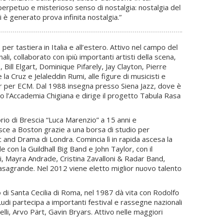
perpetuo e misterioso senso di nostalgia: nostalgia del
i è generato prova infinita nostalgia.”
 tastiera in Italia e all’estero. Attivo nel campo del
ali, collaborato con ipiù importanti artisti della scena,
ll Elgart, Dominique Pifarely, Jay Clayton, Pierre
 la Cruz e Jelaleddin Rumi, alle figure di musicisti e
er per ECM. Dal 1988 insegna presso Siena Jazz, dove è
so l’Accademia Chigiana e dirige il progetto Tabula Rasa
io di Brescia “Luca Marenzio” a 15 anni e
risce a Boston grazie a una borsa di studio per
c and Drama di Londra. Comincia lì in rapida ascesa la
de con la Guildhall Big Band e John Taylor, con il
i, Mayra Andrade, Cristina Zavalloni & Radar Band,
 Casagrande. Nel 2012 viene eletto miglior nuovo talento
 Santa Cecilia di Roma, nel 1987 dà vita con Rodolfo
udi partecipa a importanti festival e rassegne nazionali
lli, Arvo Pärt, Gavin Bryars. Attivo nelle maggiori