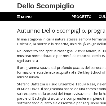
Dello Scompiglio
PROGETTO
CUL
MENU
Autunno Dello Scompiglio, progr
In una stagione in cui la natura stessa sembra fermarsi 
il silenzio, la morte e la rinascita, uniti dal
fil rouge
dell'i
Nel concerto che apre la rassegna,
Visioni sonore,
la Bl
musicisti normodotati e per metà da musicisti ciechi 
ogni barriera.
Il programma spazia dal profondo
pathos
del barocco al
formazione accademica acquisita alla Berkley School of 
musica nuova.
Stefano Battaglia e il suo Ensemble Tabula Rasa, insiem
di Miles Davis. Il programma nasce da una commissione d
sul recupero della prassi dell'improvvisazione, che lo 
parole di Battaglia ci aiutano a comprendere in pieno il
sottolineando quanto sia essenziale per l'equilibrio so