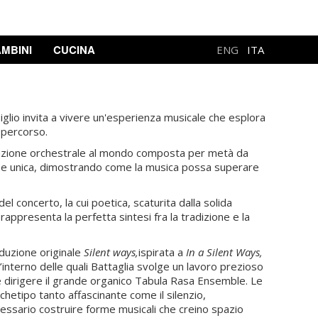
MBINI
CUCINA
ENG
ITA
piglio invita a vivere un'esperienza musicale che esplora
 percorso.
rmazione orchestrale al mondo composta per metà da
a e unica, dimostrando come la musica possa superare
el concerto, la cui poetica, scaturita dalla solida
appresenta la perfetta sintesi fra la tradizione e la
oduzione originale
Silent ways,
ispirata a
In a Silent Ways,
interno delle quali Battaglia svolge un lavoro prezioso
 e dirigere il grande organico Tabula Rasa Ensemble. Le
chetipo tanto affascinante come il silenzio,
cessario costruire forme musicali che creino spazio