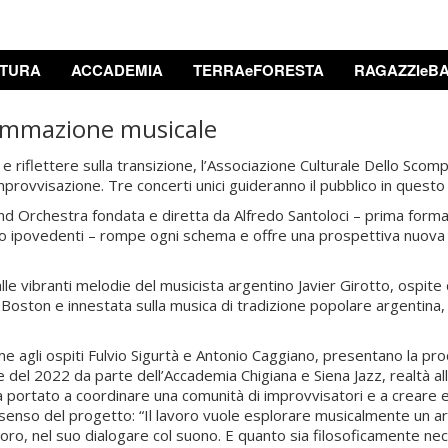
TURA
ACCADEMIA
TERRAeFORESTA
RAGAZZIeBA
ammazione musicale
e riflettere sulla transizione, l’Associazione Culturale Dello Scom
mprovvisazione. Tre concerti unici guideranno il pubblico in questo
ind Orchestra fondata e diretta da Alfredo Santoloci – prima fo
e/o ipovedenti – rompe ogni schema e offre una prospettiva nuov
le vibranti melodie del musicista argentino Javier Girotto, ospite d
Boston e innestata sulla musica di tradizione popolare argentina, r
e agli ospiti Fulvio Sigurtà e Antonio Caggiano, presentano la pr
el 2022 da parte dell’Accademia Chigiana e Siena Jazz, realtà all’
ha portato a coordinare una comunità di improvvisatori e a creare
 senso del progetto: “Il lavoro vuole esplorare musicalmente un ar
noro, nel suo dialogare col suono. E quanto sia filosoficamente ne