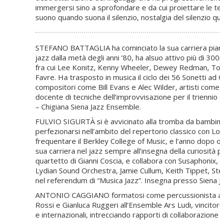
immergersi sino a sprofondare e da cui proiettare le t
suono quando suona il silenzio, nostalgia del silenzio qu
STEFANO BATTAGLIA ha cominciato la sua carriera pianis
jazz dalla metà degli anni ’80, ha alsuo attivo più di 300
fra cui Lee Konitz, Kenny Wheeler, Dewey Redman, Tony 
Favre. Ha trasposto in musica il ciclo dei 56 Sonetti ad O
compositori come Bill Evans e Alec Wilder, artisti co
docente di tecniche dell’improvvisazione per il triennio
– Chigiana Siena Jazz Ensemble.
FULVIO SIGURTÀ si è avvicinato alla tromba da bambino,
perfezionarsi nell’ambito del repertorio classico con Lo
frequentare il Berkley College of Music, e l’anno dopo o
sua carriera nel jazz sempre all’insegna della curiosità p
quartetto di Gianni Coscia, e collabora con Susaphonix
Lydian Sound Orchestra, Jamie Cullum, Keith Tippet, Ste
nel referendum di “Musica Jazz”. Insegna presso Siena 
ANTONIO CAGGIANO formatosi come percussionista al Co
Rossi e Gianluca Ruggeri all’Ensemble Ars Ludi, vincito
e internazionali, intrecciando rapporti di collaborazion