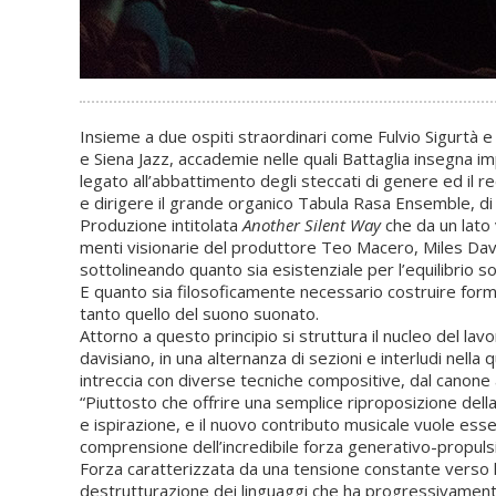
Insieme a due ospiti straordinari come Fulvio Sigurtà
e Siena Jazz, accademie nelle quali Battaglia insegna i
legato all’abbattimento degli steccati di genere ed il 
e dirigere il grande organico Tabula Rasa Ensemble, di
Produzione intitolata
Another Silent Way
che da un lato
menti visionarie del produttore Teo Macero, Miles Davis
sottolineando quanto sia esistenziale per l’equilibrio s
E quanto sia filosoficamente necessario costruire forme 
tanto quello del suono suonato.
Attorno a questo principio si struttura il nucleo del la
davisiano, in una alternanza di sezioni e interludi nella 
intreccia con diverse tecniche compositive, dal canone al
“Piuttosto che offrire una semplice riproposizione della
e ispirazione, e il nuovo contributo musicale vuole ess
comprensione dell’incredibile forza generativo-propulsi
Forza caratterizzata da una tensione constante verso l’
destrutturazione dei linguaggi che ha progressivamente 