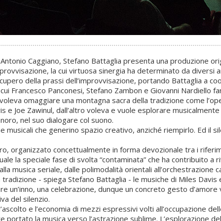
 e Antonio Caggiano, Stefano Battaglia presenta una produzione o
mprovvisazione, la cui virtuosa sinergia ha determinato da diversi 
recupero della prassi dell’improvvisazione, portando Battaglia a c
 cui Francesco Panconesi, Stefano Zambon e Giovanni Nardiello fa
 voleva omaggiare una montagna sacra della tradizione come l’op
 e Joe Zawinul, dall’altro voleva e vuole esplorare musicalmente u
onoro, nel suo dialogare col suono.
musicali che generino spazio creativo, anziché riempirlo. Ed il sil
voro, organizzato concettualmente in forma devozionale tra i riferim
quale la speciale fase di svolta “contaminata” che ha contribuito a ri
la musica seriale, dalle polimodalità orientali all’orchestrazione c
 tradizione - spiega Stefano Battaglia - le musiche di Miles Davis 
ere un’inno, una celebrazione, dunque un concreto gesto d’amore ve
va del silenzio.
ascolto e l’economia di mezzi espressivi volti all’occupazione del
portato la musica verso l’astrazione sublime. L’esplorazione delle