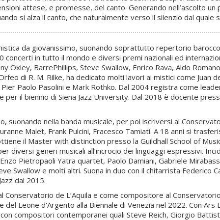
ensioni attese, e promesse, del canto. Generando nell’ascolto un 
ando si alza il canto, che naturalmente verso il silenzio dal quale s
tica da giovanissimo, suonando soprattutto repertorio barocco per
0 concerti in tutto il mondo e diversi premi nazionali ed internazion
Oxley, BarrePhillips, Steve Swallow, Enrico Rava, Aldo Romano, Bi
rfeo di R. M. Rilke, ha dedicato molti lavori ai mistici come Juan de
me Pier Paolo Pasolini e Mark Rothko. Dal 2004 registra come lead
 e per il biennio di Siena Jazz University. Dal 2018 è docente pres
 suonando nella banda musicale, per poi iscriversi al Conservator
uranne Malet, Frank Pulcini, Fracesco Tamiati. A 18 anni si trasfe
ttiene il Master with distinction presso la Guildhall School of Musi
er diversi generi musicali all’incrocio dei linguaggi espressivi. Inci
, Enzo Pietropaoli Yatra quartet, Paolo Damiani, Gabriele Mirabass
ve Swallow e molti altri. Suona in duo con il chitarrista Federico
Jazz dal 2015.
nservatorio de L’Aquila e come compositore al Conservatorio di
re del Leone d'Argento alla Biennale di Venezia nel 2022. Con Ars L
e con compositori contemporanei quali Steve Reich, Giorgio Battiste