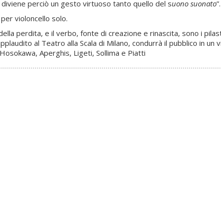
, diviene perciò un gesto virtuoso tanto quello del s
uono suonato
”.
, per violoncello solo.
la perdita, e il verbo, fonte di creazione e rinascita, sono i pila
plaudito al Teatro alla Scala di Milano, condurrà il pubblico in un v
 Hosokawa, Aperghis, Ligeti, Sollima e Piatti