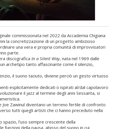
riginale commissionata nel 2022 da Accademia Chigiana
anni la concretizzazione di un progetto ambizioso
oordinare una vera e propria comunità di improvvisatori
nno parte.
era discografica
In a Silent Way
, nata nel 1969 dalle
n archetipo tanto affascinante come il silenzio,
enzio, il suono taciuto, diviene perciò un gesto virtuoso
enti esplicitamente dedicati o ispirati al/dal capolavoro
voluzionare il jazz al termine degli anni Sessanta, si
ameristica.
e Joe Zawinul diventano un terreno fertile di confronto
rso tutti quegli artisti che ci hanno preceduto nella
lo spazio, l’uso sempre crescente della
 funzioni della pausa, abisso del suono in cui