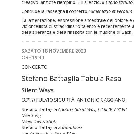
creativo, anziché riempirlo. E il silenzio,
il suono taciuto
Conclude la rassegna il concerto
Lamentatio et Verbum
La lamentazione, espressione ancestrale del dolore e del
violoncellista di straordinario talento e recentemente ap
della speranza e della rinascita con le musiche di Bach,
SABATO 18 NOVEMBRE 2023
ORE 19.30
CONCERTO
Stefano Battaglia Tabula Rasa
Silent Ways
OSPITI
FULVIO SIGURTÀ, ANTONIO CAGGIANO
Stefano Battaglia
Another Silent Way, I II III IV V VI VII
Mile
Song
Miles Davis
Shhh
Stefano Battaglia
Zawinuloose
Joe Zawinul
In a Silent Way