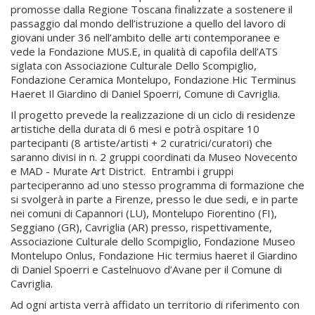
promosse dalla Regione Toscana finalizzate a sostenere il
passaggio dal mondo dell’istruzione a quello del lavoro di
giovani under 36 nell’ambito delle arti contemporanee e
vede la Fondazione MUS.E, in qualità di capofila dell’ATS
siglata con Associazione Culturale Dello Scompiglio,
Fondazione Ceramica Montelupo, Fondazione Hic Terminus
Haeret Il Giardino di Daniel Spoerri, Comune di Cavriglia.
Il progetto prevede la realizzazione di un ciclo di residenze
artistiche della durata di 6 mesi e potrà ospitare 10
partecipanti (8 artiste/artisti + 2 curatrici/curatori) che
saranno divisi in n. 2 gruppi coordinati da Museo Novecento
e MAD - Murate Art District. Entrambi i gruppi
parteciperanno ad uno stesso programma di formazione che
si svolgerà in parte a Firenze, presso le due sedi, e in parte
nei comuni di Capannori (LU), Montelupo Fiorentino (FI),
Seggiano (GR), Cavriglia (AR) presso, rispettivamente,
Associazione Culturale dello Scompiglio, Fondazione Museo
Montelupo Onlus, Fondazione Hic termius haeret il Giardino
di Daniel Spoerri e Castelnuovo d’Avane per il Comune di
Cavriglia.
Ad ogni artista verrà affidato un territorio di riferimento con