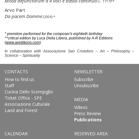
Missa defunctorum a 4 voci e basso continuo
(c. 1717)**
Arvo Pärt
Da pacem Domine
(2004) *
* première performed for the composer's eightieth birthday
**critical edition by Luca Della Libera, published by A-R Editions
(
www.areditions.com
)
In collaboration with Associazione San Cristoforo – Art – Philosophy –
Science – Spirituality
CONTACTS
NEWSLETTER
How to find us
Subscribe
Staff
Unsubscribe
Cucina Dello Scompiglio
Ticket Office - SPE
MEDIA
Associazione Culturale
Videos
Land and Forest
Press Review
Publications
CALENDAR
RESERVED AREA