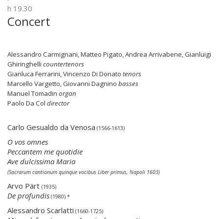
h 19.30
Concert
Alessandro Carmignani, Matteo Pigato, Andrea Arrivabene, Gianluigi
Ghiringhelli
countertenors
Gianluca Ferrarini, Vincenzo Di Donato
tenors
Marcello Vargetto, Giovanni Dagnino
basses
Manuel Tomadin
organ
Paolo Da Col
director
Carlo Gesualdo da Venosa
(1566-1613)
O vos omnes
Peccantem me quotidie
Ave dulcissima Maria
(Sacrarum cantionum quinque vocibus Liber primus, Napoli 1603)
Arvo Pärt
(1935)
De profundis
(1980) *
Alessandro Scarlatti
(1660-1725)