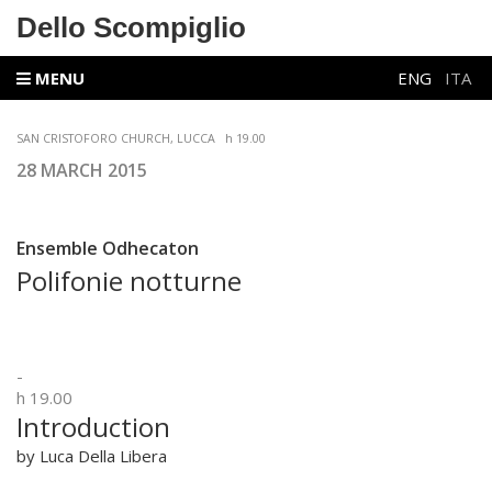
Dello Scompiglio
MENU
ENG
ITA
SAN CRISTOFORO CHURCH, LUCCA h
19.00
28 MARCH 2015
Ensemble Odhecaton
Polifonie notturne
-
h 19.00
Introduction
by Luca Della Libera
-