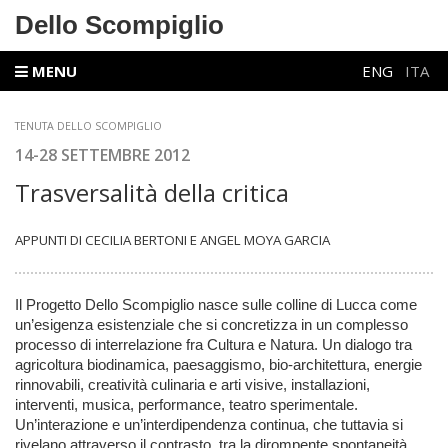
Dello Scompiglio
MENU
ENG
ITA
TENUTA DELLO SCOMPIGLIO
14-28 SETTEMBRE 2012
Trasversalità della critica
APPUNTI DI CECILIA BERTONI E ANGEL MOYA GARCIA
Il Progetto Dello Scompiglio nasce sulle colline di Lucca come
un’esigenza esistenziale che si concretizza in un complesso
processo di interrelazione fra Cultura e Natura. Un dialogo tra
agricoltura biodinamica, paesaggismo, bio-architettura, energie
rinnovabili, creatività culinaria e arti visive, installazioni,
interventi, musica, performance, teatro sperimentale.
Un’interazione e un’interdipendenza continua, che tuttavia si
rivelano attraverso il contrasto, tra la dirompente spontaneità