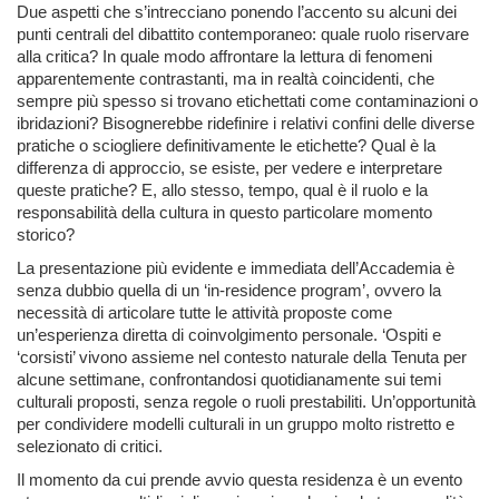
Due aspetti che s’intrecciano ponendo l’accento su alcuni dei
punti centrali del dibattito contemporaneo: quale ruolo riservare
alla critica? In quale modo affrontare la lettura di fenomeni
apparentemente contrastanti, ma in realtà coincidenti, che
sempre più spesso si trovano etichettati come contaminazioni o
ibridazioni? Bisognerebbe ridefinire i relativi confini delle diverse
pratiche o sciogliere definitivamente le etichette? Qual è la
differenza di approccio, se esiste, per vedere e interpretare
queste pratiche? E, allo stesso, tempo, qual è il ruolo e la
responsabilità della cultura in questo particolare momento
storico?
La presentazione più evidente e immediata dell’Accademia è
senza dubbio quella di un ‘in-residence program’, ovvero la
necessità di articolare tutte le attività proposte come
un’esperienza diretta di coinvolgimento personale. ‘Ospiti e
‘corsisti’ vivono assieme nel contesto naturale della Tenuta per
alcune settimane, confrontandosi quotidianamente sui temi
culturali proposti, senza regole o ruoli prestabiliti. Un’opportunità
per condividere modelli culturali in un gruppo molto ristretto e
selezionato di critici.
Il momento da cui prende avvio questa residenza è un evento