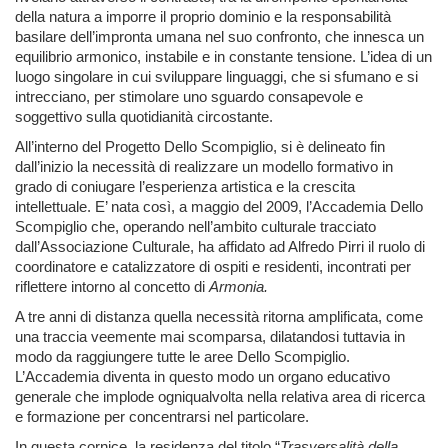
della natura a imporre il proprio dominio e la responsabilità
basilare dell’impronta umana nel suo confronto, che innesca un
equilibrio armonico, instabile e in constante tensione. L’idea di un
luogo singolare in cui sviluppare linguaggi, che si sfumano e si
intrecciano, per stimolare uno sguardo consapevole e
soggettivo sulla quotidianità circostante.
All’interno del Progetto Dello Scompiglio, si è delineato fin
dall’inizio la necessità di realizzare un modello formativo in
grado di coniugare l’esperienza artistica e la crescita
intellettuale. E’ nata così, a maggio del 2009, l’Accademia Dello
Scompiglio che, operando nell’ambito culturale tracciato
dall’Associazione Culturale, ha affidato ad Alfredo Pirri il ruolo di
coordinatore e catalizzatore di ospiti e residenti, incontrati per
riflettere intorno al concetto di
Armonia.
A tre anni di distanza quella necessità ritorna amplificata, come
una traccia veemente mai scomparsa, dilatandosi tuttavia in
modo da raggiungere tutte le aree Dello Scompiglio.
L’Accademia diventa in questo modo un organo educativo
generale che implode ogniqualvolta nella relativa area di ricerca
e formazione per concentrarsi nel particolare.
In questa cornice, la residenza del titolo “
Trasversalità della