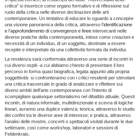
critica
” si inserisce come organo formativo e di riflessione sul
ruolo della critica nelle diverse declinazioni delle arti
contemporanee. Un tentativo di educare lo sguardo a concepire
una visione panoramica della critica, attraverso
l'identificazione
e l'approfondimento di convergenze e linee
intersecanti nelle
diverse pratiche della contemporaneità, intese come creazioni e
necessità di un individuo, di un soggetto, destinate a essere
recepite e interpretate da una collettività formata da individui.
La residenza sarà conformata attraverso una serie di incontri in
cui diversi ospiti -a cui abbiamo chiesto di presentare il loro
percorso in forma quasi biografica, legata appunto alla propria
soggettività- si confronteranno con i critici residenti per stimolare
una critica trasversale in grado di analizzare e riflettere sui
diversi ambiti dell’arte contemporanea con l’intento di
scompigliare qualunque settorialismo nel dibattito attuale. Questi
incontri, di natura informale, multidirezionale e scevra di logiche
lineari, avranno una duplice valenza: teorica, attraverso lo studio
dei confini tra le diverse aree di interesse; e pratica, attraverso
l’analisi delle mostre, concerti o spettacoli visitati durante le due
settimane, così come workshop, laboratori e sessioni di
Feldenkrais.